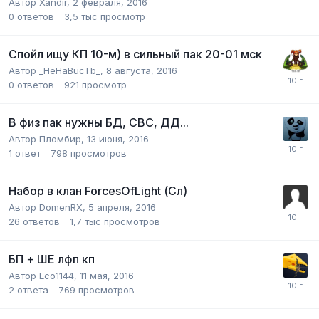
Автор
Xandir
,
2 февраля, 2016
0
ответов
3,5 тыс
просмотр
Спойл ищу КП 10-м) в сильный пак 20-01 мск
Автор
_HeHaBucTb_
,
8 августа, 2016
0
ответов
921
просмотр
В физ пак нужны БД, СВС, ДД...
Автор
Пломбир
,
13 июня, 2016
1
ответ
798
просмотров
Набор в клан ForcesOfLight (Сл)
Автор
DomenRX
,
5 апреля, 2016
26
ответов
1,7 тыс
просмотров
БП + ШЕ лфп кп
Автор
Eco1144
,
11 мая, 2016
2
ответа
769
просмотров