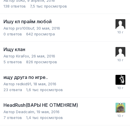
Автор
SoKo
,
9 апреля, 2016
138
ответов
7,5 тыс
просмотров
Ишу кп прайм любой
Автор
pro100buf
,
30 мая, 2016
0
ответов
642
просмотра
Ищу клан
Автор
KiraFox
,
26 мая, 2016
5
ответов
826
просмотров
ищу друга по игре..
Автор
redkid91
,
18 мая, 2016
23
ответа
1,6 тыс
просмотров
HeadRush(ВАРЫ НЕ ОТМЕНЯЕМ)
Автор
Deadcalm
,
19 мая, 2016
7
ответов
1,4 тыс
просмотров