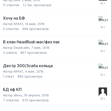
Автор
KRA
,
2 мая, 2016
11
ответов
1,1 тыс
просмотра
Хочу на БФ
Автор
KPAX1
,
14 мая, 2016
0
ответов
666
просмотров
В клан HeadRush маг/физ пак
Автор
Deadcalm
,
7 мая, 2016
2
ответа
867
просмотров
Дестр 300/3саба кольца
Автор
KPAX1
,
4 мая, 2016
1
ответ
882
просмотра
БД лф КП
Автор
a1exx
,
19 апреля, 2016
7
ответов
975
просмотров