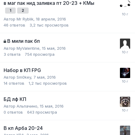
в маг пак нид заливка пт 20-23 + КМы
1
2
Автор
Mr Ryblik
,
18 апреля, 2016
46
ответов
3,2 тыс
просмотров
В мили пак бп
Автор
MyValentine
,
15 мая, 2016
3
ответа
754
просмотра
Набор в КП FPG
Автор
Sm0key
,
7 мая, 2016
14
ответов
1,2 тыс
просмотров
БД лф КП
Автор
Альпачино
,
15 мая, 2016
0
ответов
643
просмотра
В кп Арба 20-24