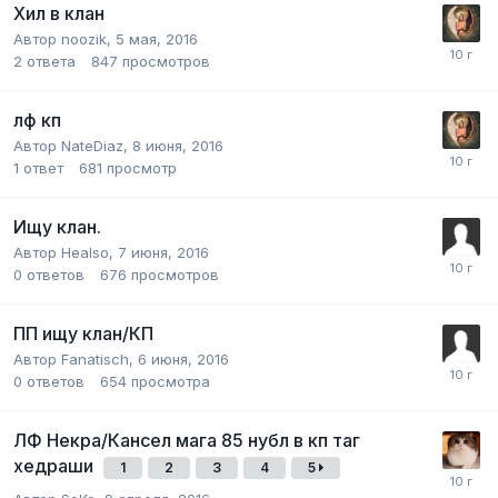
Хил в клан
Автор
noozik
,
5 мая, 2016
2
ответа
847
просмотров
лф кп
Автор
NateDiaz
,
8 июня, 2016
1
ответ
681
просмотр
Ищу клан.
Автор
Healso
,
7 июня, 2016
0
ответов
676
просмотров
ПП ищу клан/КП
Автор
Fanatisch
,
6 июня, 2016
0
ответов
654
просмотра
ЛФ Некра/Кансел мага 85 нубл в кп таг
хедраши
1
2
3
4
5