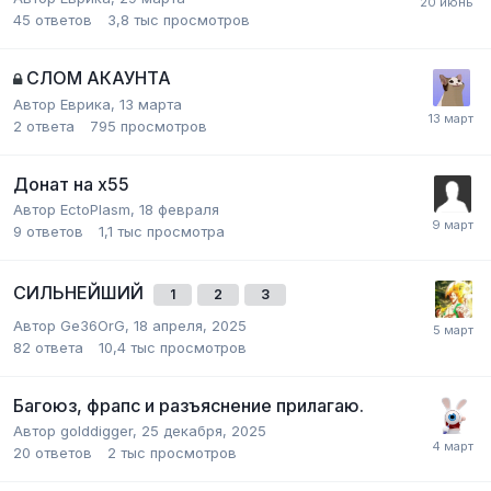
45
ответов
3,8 тыс
просмотров
СЛОМ АКАУНТА
Автор
Еврика
,
13 марта
2
ответа
795
просмотров
Донат на х55
Автор
EctoPlasm
,
18 февраля
9
ответов
1,1 тыс
просмотра
СИЛЬНЕЙШИЙ
1
2
3
Автор
Ge36OrG
,
18 апреля, 2025
82
ответа
10,4 тыс
просмотров
Багоюз, фрапс и разъяснение прилагаю.
Автор
golddigger
,
25 декабря, 2025
20
ответов
2 тыс
просмотров