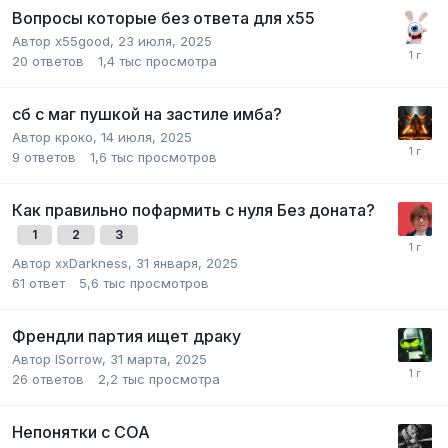
Вопросы которые без ответа для х55
Автор
x55good
,
23 июля, 2025
20
ответов
1,4 тыс
просмотра
сб с маг пушкой на застиле имба?
Автор
кроко
,
14 июля, 2025
9
ответов
1,6 тыс
просмотров
Как правильно пофармить с нуля Без доната?
1
2
3
Автор
xxDarkness
,
31 января, 2025
61
ответ
5,6 тыс
просмотров
Френдли партия ищет драку
Автор
lSorrow
,
31 марта, 2025
26
ответов
2,2 тыс
просмотра
Непонятки с СОА