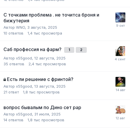
С точками проблема . не точитса броня и
бижутерия
Автор
WNO
,
3 августа, 2025
10
ответов
1,4 тыс
просмотра
Саб профессия на фарм?
1
2
Автор
x55good
,
12 августа, 2025
35
ответов
2,4 тыс
просмотров
Есть ли решение с фринтой?
Автор
x55good
,
13 августа, 2025
21
ответ
1,8 тыс
просмотров
вопрос бывалым по Дино сет рар
Автор
x55good
,
31 июля, 2025
14
ответов
1,8 тыс
просмотров