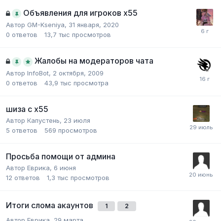
Объявления для игроков х55
Автор
GM-Kseniya
,
31 января, 2020
0
ответов
13,7 тыс
просмотров
Жалобы на модераторов чата
Автор
InfoBot
,
2 октября, 2009
0
ответов
43,9 тыс
просмотра
шиза с х55
Автор
Капустень
,
23 июля
5
ответов
569
просмотров
Просьба помощи от админа
Автор
Еврика
,
6 июня
12
ответов
1,3 тыс
просмотров
Итоги слома акаунтов
1
2
Автор
Еврика
,
29 марта