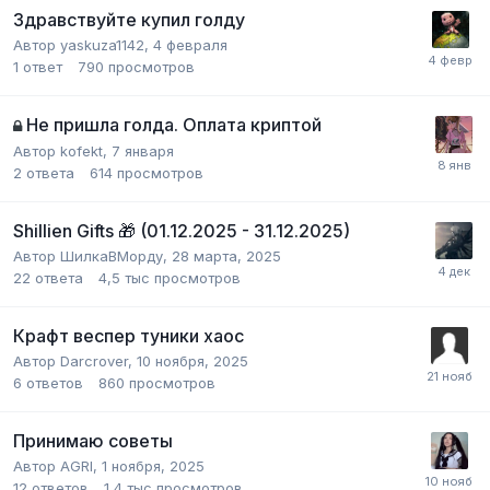
Здравствуйте купил голду
Автор
yaskuza1142
,
4 февраля
1
ответ
790
просмотров
Не пришла голда. Оплата криптой
Автор
kofekt
,
7 января
2
ответа
614
просмотров
Shillien Gifts 🎁 (01.12.2025 - 31.12.2025)
Автор
ШилкаВМорду
,
28 марта, 2025
22
ответа
4,5 тыс
просмотров
Крафт веспер туники хаос
Автор
Darcrover
,
10 ноября, 2025
6
ответов
860
просмотров
Принимаю советы
Автор
AGRI
,
1 ноября, 2025
12
ответов
1,4 тыс
просмотров