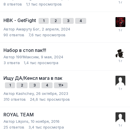
8
ответов
1,1 тыс
просмотров
НВК - GetFight
1
2
3
4
Автор
Амаруту Бог
,
2 апреля, 2024
90
ответов
7,6 тыс
просмотров
Набор в стоп пак!!!
Автор
1991Максим
,
9 мая, 2024
3
ответа
1,4 тыс
просмотра
Ищу ДА/Кенсл мага в пак
1
2
3
4
11
Автор
Kashchey
,
26 октября, 2023
310
ответов
24,6 тыс
просмотров
ROYAL TEAM
Автор
Likjons
,
10 ноября, 2016
25
ответов
3,4 тыс
просмотра