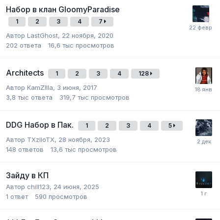
Набор в клан GloomyParadise
1
2
3
4
7
Автор
LastGhost
,
22 ноября, 2020
202
ответа
16,6 тыс
просмотров
Architects
1
2
3
4
128
Автор
KamZIlla
,
3 июня, 2017
3,8 тыс
ответа
319,7 тыс
просмотров
DDG Набор в Пак.
1
2
3
4
5
Автор
TXzlloTX
,
28 ноября, 2023
148
ответов
13,6 тыс
просмотров
Зайду в КП
Автор
chill123
,
24 июня, 2025
1
ответ
590
просмотров