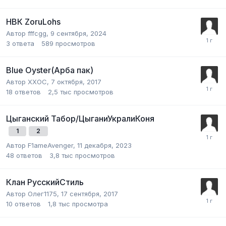
НВК ZoruLohs
Автор
fffcgg
,
9 сентября, 2024
3
ответа
589
просмотров
Blue Oyster(Арба пак)
Автор
XXOC
,
7 октября, 2017
18
ответов
2,5 тыс
просмотров
Цыганский Табор/ЦыганиУкралиКоня
1
2
Автор
F1ameAvenger
,
11 декабря, 2023
48
ответов
3,8 тыс
просмотров
Клан РусскийСтиль
Автор
Олег1175
,
17 сентября, 2017
10
ответов
1,8 тыс
просмотра