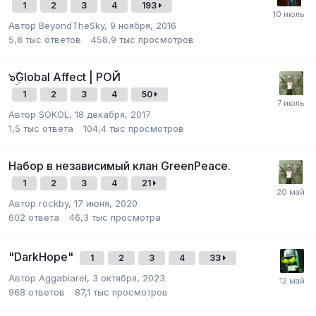
1
2
3
4
193
Автор
BeyondTheSky
,
9 ноября, 2016
5,8 тыс
ответов
458,9 тыс
просмотров
๖ۣۜGlobal Affect | РОЙ
1
2
3
4
50
Автор
SOKOL
,
18 декабря, 2017
1,5 тыс
ответа
104,4 тыс
просмотров
Набор в независимый клан GreenPeace.
1
2
3
4
21
Автор
rockby
,
17 июня, 2020
602
ответа
46,3 тыс
просмотра
"DarkHope"
1
2
3
4
33
Автор
Aggabiarel
,
3 октября, 2023
968
ответов
87,1 тыс
просмотров