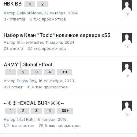
НВК BB
1
2
Автор
lEvilNotAlonel
,
17 октября, 2024
37
ответов
3 тыс
просмотров
Набор в Клан "Toxic" новичков сервера х55
Автор
ShillienMaster
,
11 марта, 2024
23
ответа
3,1 тыс
просмотров
ARMY | Global Effect
1
2
3
4
31
Автор
Pussy Boy
,
16 сентября, 2023
921
ответ
81,8 тыс
просмотров
~☼☼~EXCALIBUR~☼☼~
1
2
3
4
39
Автор
llKaTRaNll
,
6 ноября, 2016
1,2 тыс
ответов
79,5 тыс
просмотров