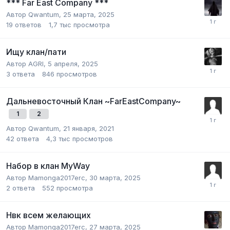
*** Far East Company ***
Автор
Qwantum
,
25 марта, 2025
19
ответов
1,7 тыс
просмотра
Ищу клан/пати
Автор
AGRI
,
5 апреля, 2025
3
ответа
846
просмотров
Дальневосточный Клан ~FarEastCompany~
1
2
Автор
Qwantum
,
21 января, 2021
42
ответа
4,3 тыс
просмотров
Набор в клан MyWay
Автор
Mamonga2017erc
,
30 марта, 2025
2
ответа
552
просмотра
Нвк всем желающих
Автор
Mamonga2017erc
,
27 марта, 2025