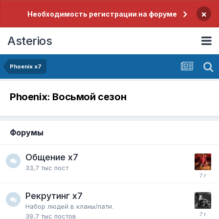
×
Необходимость регистрации на форуме
Asterios
Phoenix x7
Phoenix: Восьмой сезон
Форумы
Общение x7
33,7 тыс
пост
Рекрутинг x7
Набор людей в кланы/пати.
39,7 тыс
постов