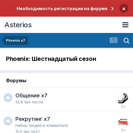
×
Необходимость регистрации на форуме
Asterios
Phoenix x7
Phoenix: Шестнадцатый сезон
Форумы
Общение x7
12,8 тыс
поста
Рекрутинг х7
Набор людей в кланы/пати.
11,4 тыс
пост