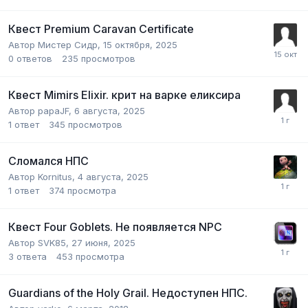
Квест Premium Caravan Certificate
Автор
Мистер Сидр
,
15 октября, 2025
0
ответов
235
просмотров
Квест Mimirs Elixir. крит на варке еликсира
Автор
papaJF
,
6 августа, 2025
1
ответ
345
просмотров
Сломался НПС
Автор
Kornitus
,
4 августа, 2025
1
ответ
374
просмотра
Квест Four Goblets. Не появляется NPC
Автор
SVK85
,
27 июня, 2025
3
ответа
453
просмотра
Guardians of the Holy Grail. Недоступен НПС.