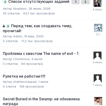
Список отсутствующих заданий
1
2
Автор
Abaddon
,
28 июня, 2008
50
ответов
63,1 тыс
просмотров
Перед тем, как создавать тему,
прочитай!
Автор
Admin
,
19 мая, 2009
0
ответов
17,2 тыс
просмотров
Проблема с квестом The name of evil - 1
Автор
CherAmour
,
4 июля
0
ответов
84
просмотра
Рулетка не работает!!!
Автор
shahtersraspad
,
1 июня
4
ответа
149
просмотров
Secret Buried in the Swamp: не обновлена
награда