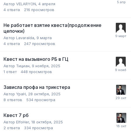
Автор
VELARYON
,
4 апреля
4
ответа
216
просмотров
Не работает взятие квеста(продолжение
цепочки)
Автор
Lavaralda
,
9 марта
4
ответа
247
просмотров
Квест на вызывного РБ в ГЦ
Автор
Тициан
,
9 ноября, 2025
1
ответ
448
просмотров
Зависла профа на трикстера
Автор
YpaH
,
28 октября, 2025
8
ответов
534
просмотра
Квест 7 рб
Автор
ElfoHer
,
18 октября, 2025
2
ответа
334
просмотра