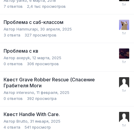
Автор
yarko
,
6 марта, 2018
7
ответов
2,4 тыс
просмотров
Проблема с саб-классом
Автор
Hammurapi
,
30 апреля, 2025
3
ответа
327
просмотров
Проблема с кв
Автор
axepyk
,
12 марта, 2025
0
ответов
306
просмотров
Квест Grave Robber Rescue (Спасение
Грабителя Моги
Автор
interesno
,
11 февраля, 2025
0
ответов
392
просмотра
Квест Handle With Care.
Автор
Brutto
,
31 января, 2025
4
ответа
541
просмотр