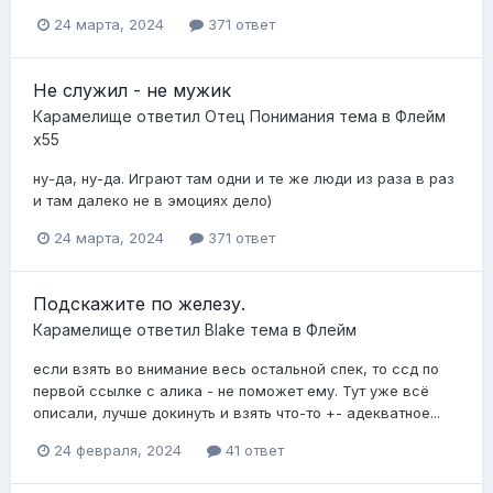
24 марта, 2024
371 ответ
Не служил - не мужик
Карамелище
ответил
Отец Понимания
тема в
Флейм
x55
ну-да, ну-да. Играют там одни и те же люди из раза в раз
и там далеко не в эмоциях дело)
24 марта, 2024
371 ответ
Подскажите по железу.
Карамелище
ответил
Blake
тема в
Флейм
если взять во внимание весь остальной спек, то ссд по
первой ссылке с алика - не поможет ему. Тут уже всё
описали, лучше докинуть и взять что-то +- адекватное...
24 февраля, 2024
41 ответ