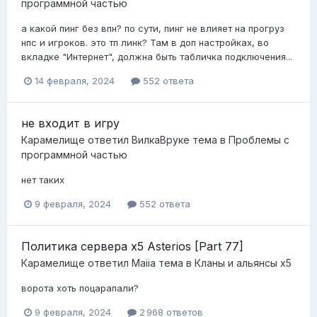
программной частью
а какой пинг без впн? по сути, пинг не влияет на прогруз
нпс и игроков. это тп линк? Там в доп настройках, во
вкладке "Интернет", должна быть табличка подключения...
14 февраля, 2024
552 ответа
не входит в игру
Карамелище
ответил
ВилкаВруке
тема в
Проблемы с
программной частью
нет таких
9 февраля, 2024
552 ответа
Политика сервера x5 Asterios [Part 77]
Карамелище
ответил
Maiia
тема в
Кланы и альянсы x5
ворота хоть поцарапали?
9 февраля, 2024
2 968 ответов