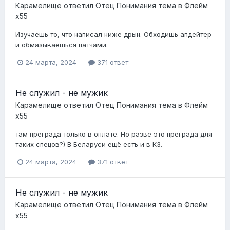
Карамелище
ответил
Отец Понимания
тема в
Флейм
x55
Изучаешь то, что написал ниже дрын. Обходишь апдейтер
и обмазываешься патчами.
24 марта, 2024
371 ответ
Не служил - не мужик
Карамелище
ответил
Отец Понимания
тема в
Флейм
x55
там преграда только в оплате. Но разве это преграда для
таких спецов?) В Беларуси ещё есть и в КЗ.
24 марта, 2024
371 ответ
Не служил - не мужик
Карамелище
ответил
Отец Понимания
тема в
Флейм
x55