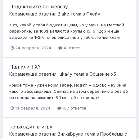
Подскажите по железу.
Карамелище
ответил
Blake
тема в
Флейм
я хз, какой у тебя бюджет и цены, но у меня, на местной
барахолке, за 100$ валяются ноуты с i5, 6-12gb и ещё
видюхой на 1-2гб. спек описанный у тебя, лютый хлам...
24 февраля, 2024
41 ответ
Пал или ТХ?
Карамелище
ответил
IIuka4y
тема в
Общение x5
крысе тоже нужен норм забаф. Под пп + бд\свс - ну бича
какого заковыряешь. Сейчас на этом серве, никто без фб
из города не выходит. В 1 пк - фб не сделать...
14 февраля, 2024
167 ответов
не входит в игру
Карамелище
ответил
ВилкаВруке
тема в
Проблемы с