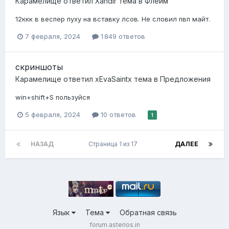
Карамелище
ответил
Xandir
тема в
Флейм
12ккк в веспер пуху на вставку лсов. Не словил пвп майт.
7 февраля, 2024
1 849 ответов
скриншоты
Карамелище
ответил
xEvaSaintx
тема в
Предложения
win+shift+S пользуйся
5 февраля, 2024
10 ответов
1
НАЗАД
Страница 1 из 17
ДАЛЕЕ
Язык
Тема
Обратная связь
forum.asterios.in