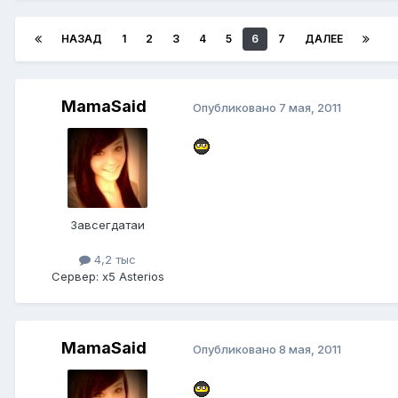
НАЗАД
1
2
3
4
5
6
7
ДАЛЕЕ
MamaSaid
Опубликовано
7 мая, 2011
Завсегдатаи
4,2 тыс
Сервер:
x5 Asterios
MamaSaid
Опубликовано
8 мая, 2011