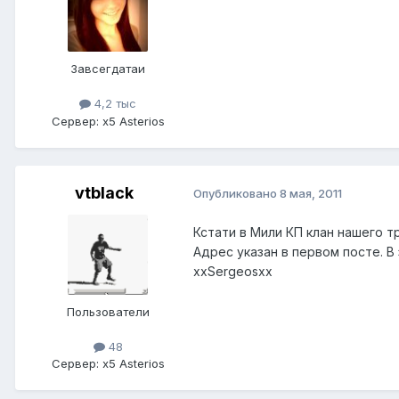
Завсегдатаи
4,2 тыс
Сервер:
x5 Asterios
vtblack
Опубликовано
8 мая, 2011
Кстати в Мили КП клан нашего т
Адрес указан в первом посте. В з
xxSergeosxx
Пользователи
48
Сервер:
x5 Asterios