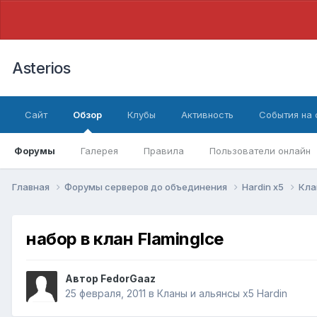
Asterios
Сайт
Обзор
Клубы
Активность
События на
Форумы
Галерея
Правила
Пользователи онлайн
Главная
Форумы серверов до объединения
Hardin x5
Кла
набор в клан FlamingIce
Автор
FedorGaaz
25 февраля, 2011
в
Кланы и альянсы x5 Hardin