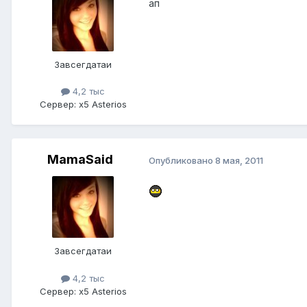
ап
Завсегдатаи
4,2 тыс
Сервер:
x5 Asterios
MamaSaid
Опубликовано
8 мая, 2011
Завсегдатаи
4,2 тыс
Сервер:
x5 Asterios