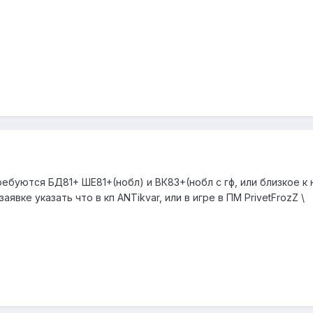
ребуются БД81+ ШЕ81+(нобл) и ВК83+(нобл с гф, или близкое к 
аявке указать что в кп ANTikvar, или в игре в ПМ PrivetFrozZ \