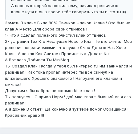
А парень который запостил тему, начинал развивать
клан с нуля и он в праве тебе говорить что ты и кто ты =)
Заметь В клане Было 80% Твинков Членов Клана ! Это был не
клан А место Для сбора своих твинков !
1- что я сделал полезного очистил клан от твинов
2- устранил Тех Кто Неслушал Нового Кла ! Те кто считал Мои
решения неправильными ! что нужно было Делать Нак Хочет
Клан ! А не так Как Считает Правильным Делать Кл!
А Вот чего Добился Ты MiniMog
Ты Создал Клан ! Когда у тебя был интерес ты им занимался и
развивал ! Как тока пропал интерес ты все скинул на
плижайшего Хрошего знакомого ! Нагрузил его кланом и
смылся!
Допустим я бы набрал несколько Кп в клан !
Ты вернулся - О прива Норм ! дай мне клан я бывший кл я его
развивал !
А я дожен В ответ ! Да конечно я тут тебе помог Обращайся !
Красавчик Браво !!!