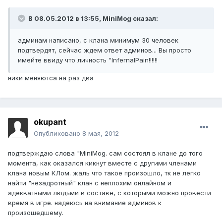
В 08.05.2012 в 13:55, MiniMog сказал:
админам написано, с клана минимум 30 человек
подтвердят, сейчас ждем ответ админов... Вы просто
имейте ввиду что личность "InfernalPain!!!!!!
ники меняютса на раз два
okupant
Опубликовано
8 мая, 2012
подтверждаю слова "MiniMog. сам состоял в клане до того
момента, как оказался кикнут вместе с другими членами
клана новым КЛом. жаль что такое произошло, тк не легко
найти "незадротный" клан с неплохим онлайном и
адекватными людьми в составе, с которыми можно провести
время в игре. надеюсь на внимание админов к
произошедшему.