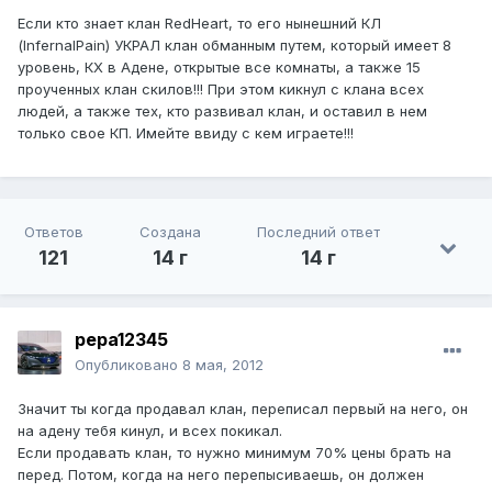
Если кто знает клан RedHeart, то его нынешний КЛ
(InfernalPain) УКРАЛ клан обманным путем, который имеет 8
уровень, КХ в Адене, открытые все комнаты, а также 15
проученных клан скилов!!! При этом кикнул с клана всех
людей, а также тех, кто развивал клан, и оставил в нем
только свое КП. Имейте ввиду с кем играете!!!
Ответов
Создана
Последний ответ
121
14 г
14 г
pepa12345
Опубликовано
8 мая, 2012
Значит ты когда продавал клан, переписал первый на него, он
на адену тебя кинул, и всех покикал.
Если продавать клан, то нужно минимум 70% цены брать на
перед. Потом, когда на него перепысиваешь, он должен