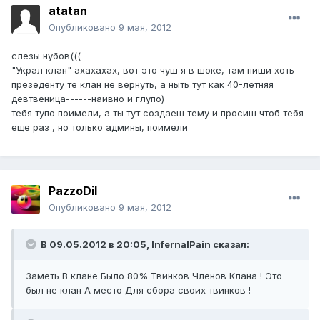
atatan
Опубликовано
9 мая, 2012
слезы нубов(((
"Украл клан" ахахахах, вот это чуш я в шоке, там пиши хоть
презеденту те клан не вернуть, а ныть тут как 40-летняя
девтвеница------наивно и глупо)
тебя тупо поимели, а ты тут создаеш тему и просиш чтоб тебя
еще раз , но только админы, поимели
PazzoDil
Опубликовано
9 мая, 2012
В 09.05.2012 в 20:05, InfernalPain сказал:
Заметь В клане Было 80% Твинков Членов Клана ! Это
был не клан А место Для сбора своих твинков !