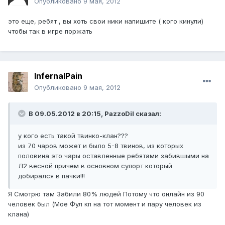
Опубликовано
9 мая, 2012
это еще, ребят , вы хоть свои ники напишите ( кого кинули)
чтобы так в игре поржать
InfernalPain
Опубликовано
9 мая, 2012
В 09.05.2012 в 20:15, PazzoDil сказал:
у кого есть такой твинко-клан???
из 70 чаров может и было 5-8 твинов, из которых
половина это чары оставленные ребятами забившыми на
Л2 весной причем в основном супорт который
добирался в пачки!!!
Я Смотрю там Забили 80% людей Потому что онлайн из 90
человек был (Мое Фул кп на тот момент и пару человек из
клана)