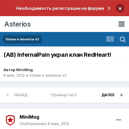
×
Необходимость регистрации на форуме
Asterios
Кланы и альянсы x3
(АВ) InfernalPain украл клан RedHeart!
Автор
MiniMog
8 мая, 2012
в
Кланы и альянсы x3
НАЗАД
Страница 1 из 5
ДАЛЕЕ
MiniMog
Опубликовано
8 мая, 2012