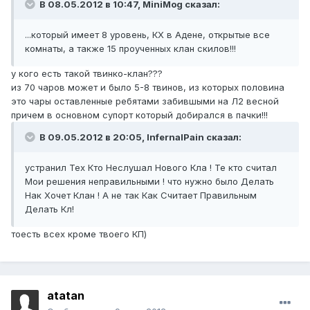
В 08.05.2012 в 10:47, MiniMog сказал:
...который имеет 8 уровень, КХ в Адене, открытые все
комнаты, а также 15 проученных клан скилов!!!
у кого есть такой твинко-клан???
из 70 чаров может и было 5-8 твинов, из которых половина
это чары оставленные ребятами забившыми на Л2 весной
причем в основном супорт который добирался в пачки!!!
В 09.05.2012 в 20:05, InfernalPain сказал:
устранил Тех Кто Неслушал Нового Кла ! Те кто считал
Мои решения неправильными ! что нужно было Делать
Нак Хочет Клан ! А не так Как Считает Правильным
Делать Кл!
тоесть всех кроме твоего КП)
atatan