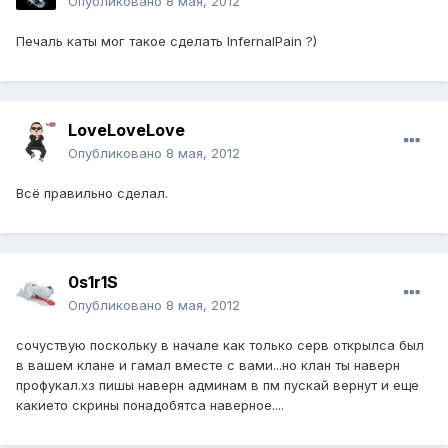
Опубликовано
8 мая, 2012
Печаль каты мог такое сделать InfernalPain ?)
LoveLoveLove
Опубликовано
8 мая, 2012
Всё правильно сделал.
0s1r1S
Опубликовано
8 мая, 2012
сочуствую поскольку в начале как только серв открылса был
в вашем клане и гамал вместе с вами...но клан ты наверн
профукал.хз пишы наверн админам в пм пускай вернут и еще
какието скрины понадобятса наверное....