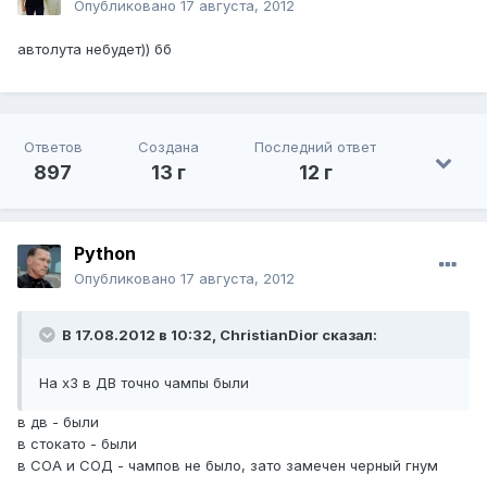
Опубликовано
17 августа, 2012
автолута небудет)) бб
Ответов
Создана
Последний ответ
897
13 г
12 г
Python
Опубликовано
17 августа, 2012
В 17.08.2012 в 10:32, ChristianDior сказал:
На х3 в ДВ точно чампы были
в дв - были
в стокато - были
в СОА и СОД - чампов не было, зато замечен черный гнум