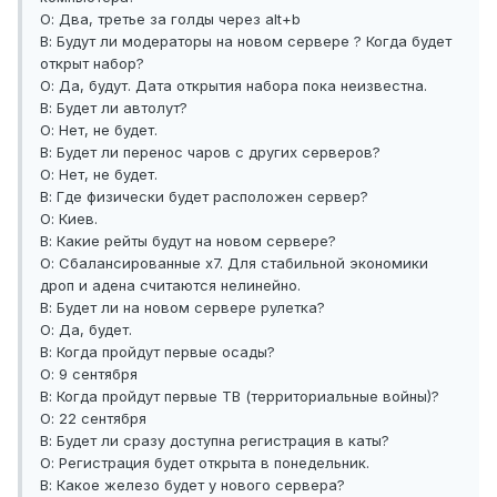
О: Два, третье за голды через alt+b
В: Будут ли модераторы на новом сервере ? Когда будет
открыт набор?
О: Да, будут. Дата открытия набора пока неизвестна.
В: Будет ли автолут?
О: Нет, не будет.
В: Будет ли перенос чаров с других серверов?
О: Нет, не будет.
В: Где физически будет расположен сервер?
О: Киев.
В: Какие рейты будут на новом сервере?
О: Сбалансированные х7. Для стабильной экономики
дроп и адена считаются нелинейно.
В: Будет ли на новом сервере рулетка?
О: Да, будет.
В: Когда пройдут первые осады?
О: 9 сентября
В: Когда пройдут первые ТВ (территориальные войны)?
О: 22 сентября
В: Будет ли сразу доступна регистрация в каты?
О: Регистрация будет открыта в понедельник.
В: Какое железо будет у нового сервера?