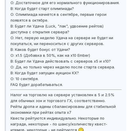
О: Достаточное для его нормального функционирования.
В: Когда будет старт олимпиады?
О: Олимпиада начнётся в сентябре, первые герои
появятся в октябре.
В: Будет ли Удача (Luck, "лак", удвоение рейтов)
доступна с открытия сервера?
О: Нет, первую неделю Удача на сервере не будет ни
покупаться, ни переноситься с других серверов.
В: Каков будет бонус от Удачи?
О: х1.5 (Добавка в 50%, как на x10 Ember)
В: Будет ли Удача действовать с серверов х5 и х10?
О: Да, но только через неделю после старта сервера.
В: Когда будет запущен аукцион КХ?
О: 10 сентября.
FAQ будет дорабатываться.
Налог на торговлю на сервере установлен в 5 и 2.5%
для обычных зон и торгового ГХ, соответственно.
Рейты дропа и адены сбалансированы для стабильной
экономики при рейтах опыта x7
Квесты рейтуются индивидуально. Некоторые по
награде, некоторые - по шансу/количеству квест-
итемов, некоторые - не рейтуются