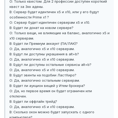
О: Только квестом. Для 2 профессии доступен короткий
квест за 3кк адены.
В: Сервер будет идентичен х5 и х10, или у его будут
особенности Prime x1 ?
О: Сервер будет идентичен серверам х5 и х10.
В: Будет ли донат на новом сервере?
О: Только вещи, не влияющие на баланс, аналогично х5 и
х10 серверам.
В: Будет ли Премиум аккаунт (ПА/ЛАК)?
О: Да, аналогично х5 и х10 серверам.
В: Будут ли доступны украшения в alt+b?
О: Да, аналогично х5 и х10 серверам.
В: Будут ли доступны остальные сервисы alt+b?
О: Да, аналогично х5 и х10 серверам.
В: Будут эвенты на подобии ЛастХиро?
О: Да, аналогично остальным серверам.
В: Будет ли аукцион вещей у Итем брокера?
О: Да, но первое время он будет ограничен или
отключен.
В: Будет ли оффлайн трейд?
О: Да, аналогично х5 и х10 серверам.
В: Сколько окон можно будет запускать с одного
компьютера?