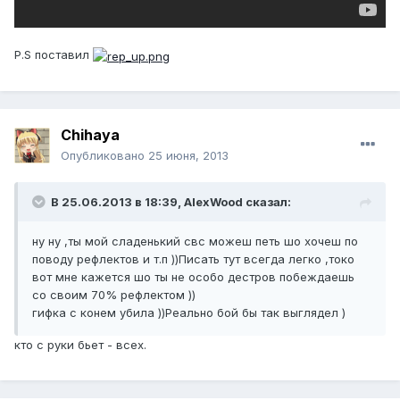
P.S поставил
Chihaya
Опубликовано
25 июня, 2013
В 25.06.2013 в 18:39, AlexWood сказал:
ну ну ,ты мой сладенький свс можеш петь шо хочеш по
поводу рефлектов и т.п ))Писать тут всегда легко ,токо
вот мне кажется шо ты не особо дестров побеждаешь
со своим 70% рефлектом ))
гифка с конем убила ))Реально бой бы так выглядел )
кто с руки бьет - всех.