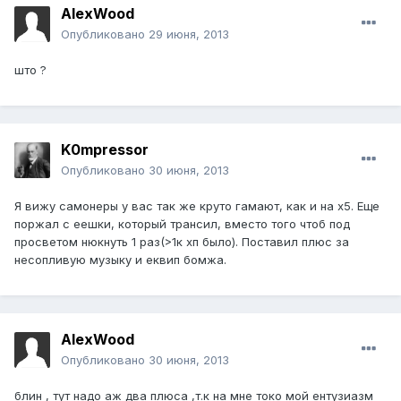
AlexWood
Опубликовано
29 июня, 2013
што ?
K0mpressоr
Опубликовано
30 июня, 2013
Я вижу самонеры у вас так же круто гамают, как и на х5. Еще
поржал с еешки, который трансил, вместо того чтоб под
просветом нюкнуть 1 раз(>1к хп было). Поставил плюс за
несопливую музыку и еквип бомжа.
AlexWood
Опубликовано
30 июня, 2013
блин , тут надо аж два плюса ,т.к на мне токо мой ентузиазм