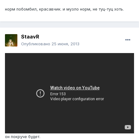
норм побомбил, красавчик. и музло норм, не туц-туц хоть.
StaavR
Опубликовано
25 июня, 2013
он покруче будет.