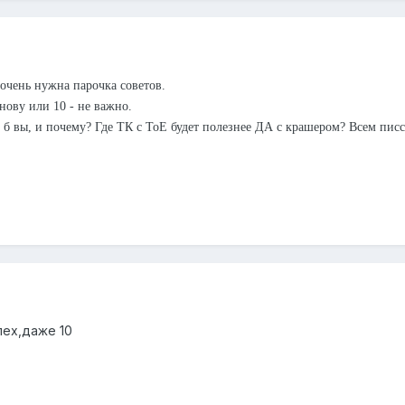
 очень нужна парочка советов.
снову или 10 - не важно.
 б вы, и почему? Где ТК с ТоЕ будет полезнее ДА с крашером? Всем пис
пех,даже 10