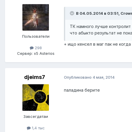
В 04.05.2014 в 03:51, Crow
ТК намного лучше контролит 
что абыкто результат не пок
Пользователи
+ ищо кенсел в маг пак не ког
298
Сервер:
x5 Asterios
djeims7
Опубликовано
4 мая, 2014
паладина берите
Завсегдатаи
1,4 тыс