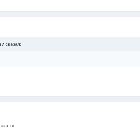
s7 сказал:
тока тк