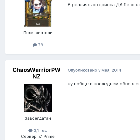
В реалиях астериоса ДА беспо
Пользователи
78
ChaosWarriorPW
Опубликовано
3 мая, 2014
NZ
ну вобще в последнем обновлен
Завсегдатаи
3,1 тыс
Сервер:
x1 Prime