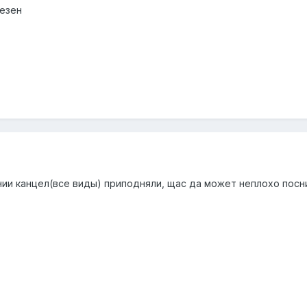
лезен
ии канцел(все виды) приподняли, щас да может неплохо посн