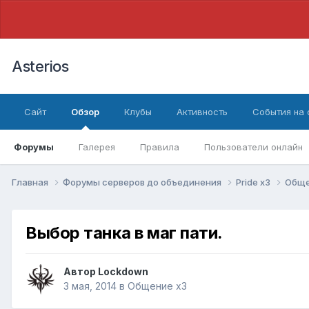
Asterios
Сайт
Обзор
Клубы
Активность
События на
Форумы
Галерея
Правила
Пользователи онлайн
Главная
Форумы серверов до объединения
Pride х3
Обще
Выбор танка в маг пати.
Автор
Lockdown
3 мая, 2014
в
Общение x3