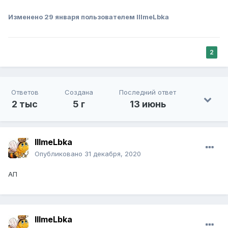
Изменено
29 января
пользователем IIImeLbka
2
Ответов
Создана
Последний ответ
2 тыс
5 г
13 июнь
IIImeLbka
Опубликовано
31 декабря, 2020
АП
IIImeLbka