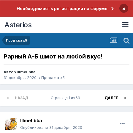
×
Необходимость регистрации на форуме
Asterios
Продажа x5
Рарный А-Б шмот на любой вкус!
Автор
IIImeLbka
31 декабря, 2020
в
Продажа x5
НАЗАД
Страница 1 из 69
ДАЛЕЕ
IIImeLbka
Опубликовано
31 декабря, 2020