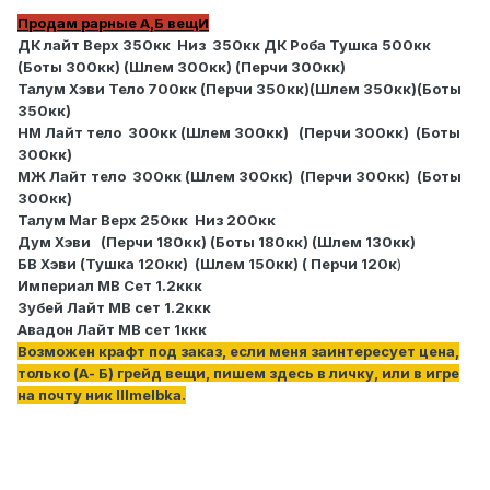
Продам рарные А,Б вещИ
ДК лайт Верх 350кк Низ 350кк ДК Роба Тушка 500кк
(Боты 300кк) (Шлем 300кк) (Перчи 300кк)
Талум Хэви Тело 700кк (Перчи 350кк)(Шлем 350кк)(Боты
350кк)
НМ Лайт тело 300кк (Шлем 300кк) (Перчи 300кк) (Боты
300кк)
МЖ Лайт тело 300кк (Шлем 300кк) (Перчи 300кк) (Боты
300кк)
Талум Маг Верх 250кк Низ 200кк
Дум Хэви (Перчи 180кк) (Боты 180кк) (Шлем 130кк)
БВ Хэви (Тушка 120кк) (Шлем 150кк) ( Перчи 120к
)
Империал МВ Сет 1.2ккк
Зубей Лайт МВ сет 1.2ккк
Авадон Лайт МВ сет 1ккк
Возможен крафт под заказ, если меня заинтересует цена,
только (А- Б) грейд вещи, пишем здесь в личку, или в игре
на почту ник IIImelbka.