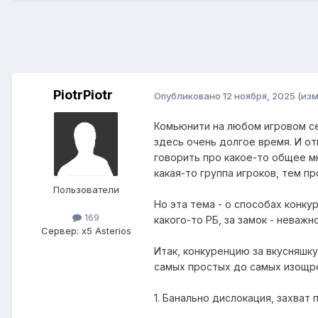
PiotrPiotr
Опубликовано
12 ноября, 2025
(из
Комьюнити на любом игровом се
здесь очень долгое время. И от
говорить про какое-то общее м
какая-то группа игроков, тем п
Пользователи
Но эта тема - о способах конку
169
какого-то РБ, за замок - неважно
Сервер:
x5 Asterios
Итак, конкуренцию за вкусняшку
самых простых до самых изощре
1. Банально дислокация, захват