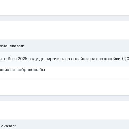
ntal
сказал:
что бы в 2025 году доширачить на онлайн играх за копейки )))
ющих не собралось бы
к
сказал: