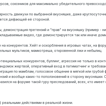
сурсов, союзников для максимально убедительного превосходс
лярность движухи по выбранной вкусняшке, даже круглосуточн
уется дефающей её стороной.
, демонстрация претензий и "прав" на вкусняшку (пример - н
выкладываемые видео, где демонстрируется так или иначе дом
 на конкурентов. Хейт и оскорбления в игровых чатах, на фору
льных мультиков, мамкотреша, откровенной лжи и небылиц.
тенциальных конкурентов, буллинг, агрессия не только в кон
ндомок жертвой, оперативный вход в патиматчинг и требован
Миграция по мамблам, голосовое общение в мягкой или грубой
зий и вообще каких-то поползновений в сторону вкусняшки. О
азился на форуме такой гуру преследований, всех, кто имеет
в) реальными действиями в реальной жизни.