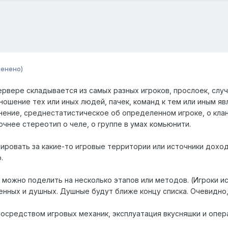
менено)
рвере складывается из самых разных игроков, прослоек, слу
ношение тех или иных людей, пачек, команд к тем или иным я
нение, среднестатистическое об определенном игроке, о клане
рочнее стереотип о челе, о группе в умах комьюнити.
рировать за какие-то игровые территории или источники дохода
.
 можно поделить на несколько этапов или методов. (Игроки и
нных и душных. Душные будут ближе концу списка. Очевидно
 посредством игровых механик, эксплуатация вкусняшки и опер