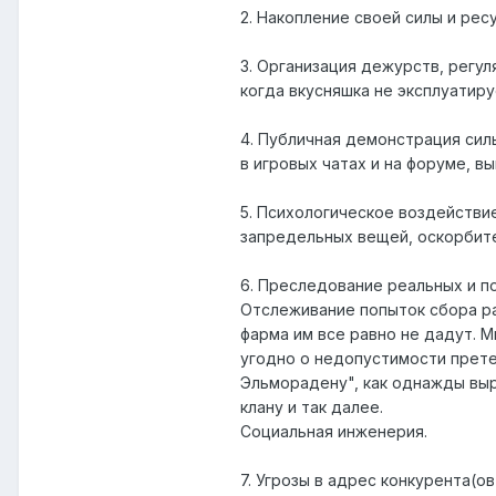
2. Накопление своей силы и ре
3. Организация дежурств, регу
когда вкусняшка не эксплуатир
4. Публичная демонстрация силы
в игровых чатах и на форуме, 
5. Психологическое воздействие
запредельных вещей, оскорбите
6. Преследование реальных и по
Отслеживание попыток сбора ра
фарма им все равно не дадут. 
угодно о недопустимости претен
Эльморадену", как однажды выр
клану и так далее.
Социальная инженерия.
7. Угрозы в адрес конкурента(о