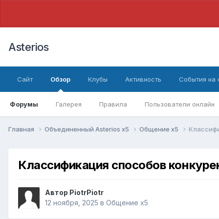
Asterios
Сайт
Обзор
Клубы
Активность
События на
Форумы
Галерея
Правила
Пользователи онлайн
Главная
Объединенный Asterios x5
Общение x5
Классифи
Классификация способов конкуре
Автор
PiotrPiotr
12 ноября, 2025
в
Общение x5