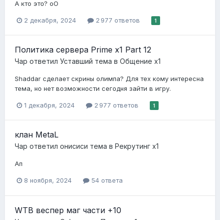
А кто это? оО
2 декабря, 2024
2 977 ответов
1
Политика сервера Prime x1 Part 12
Чар
ответил
Уставший
тема в
Общение x1
Shaddar сделает скрины олимпа? Для тех кому интересна
тема, но нет возможности сегодня зайти в игру.
1 декабря, 2024
2 977 ответов
1
клан MetaL
Чар
ответил
онисиси
тема в
Рекрутинг х1
Ап
8 ноября, 2024
54 ответа
WTB веспер маг части +10