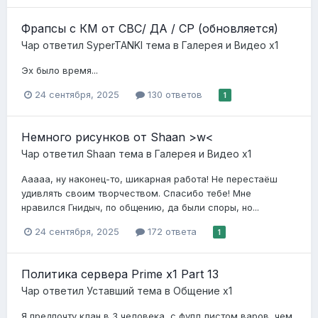
Фрапсы с КМ от СВС/ ДА / СР (обновляется)
Чар
ответил
SyperTANKI
тема в
Галерея и Видео x1
Эх было время...
24 сентября, 2025
130 ответов
1
Немного рисунков от Shaan >w<
Чар
ответил
Shaan
тема в
Галерея и Видео x1
Ааааа, ну наконец-то, шикарная работа! Не перестаёш
удивлять своим творчеством. Спасибо тебе! Мне
нравился Гнидыч, по общению, да были споры, но...
24 сентября, 2025
172 ответа
1
Политика сервера Prime x1 Part 13
Чар
ответил
Уставший
тема в
Общение x1
Я предпочту клан в 3 человека, с фулл листом варов, чем