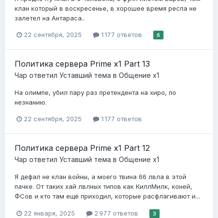
клан который в воскресенье, в хорошее время респа не
залетел на Антараса..
22 сентября, 2025
1 177 ответов
6
Политика сервера Prime x1 Part 13
Чар
ответил
Уставший
тема в
Общение x1
На олимпе, убил пару раз претендента на хиро, по
незнанию.
22 сентября, 2025
1 177 ответов
Политика сервера Prime x1 Part 12
Чар
ответил
Уставший
тема в
Общение x1
Я дефал не клан войны, а моего твина 66 лвла в этой
пачке. От таких хай лвлных типов как КиллМилк, коней,
ФСов и кто там ещё приходил, которые расфлагивают и...
22 января, 2025
2 977 ответов
3