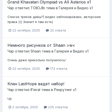
Grand Khavatari Olympiad vs All Asterios x1
Чар
ответил
TOIIOJIb
тема в
Галерея и Видео x1
Список треков даёш?) видео заблокировано, авторские
права ((( Значит я там есть)
22 октября, 2025
32 ответа
Немного рисунков от Shaan >w<
Чар
ответил
Shaan
тема в
Галерея и Видео x1
Очень даже прикольно получилось!
22 октября, 2025
172 ответа
Клан LastHope ведет набор!
Чар
ответил
IFieraI
тема в
Рекрутинг х1
Up
2 октября, 2025
225 ответов