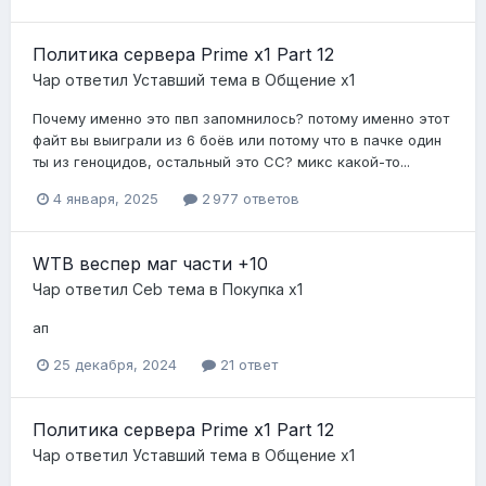
Политика сервера Prime x1 Part 12
Чар
ответил
Уставший
тема в
Общение x1
Почему именно это пвп запомнилось? потому именно этот
файт вы выиграли из 6 боёв или потому что в пачке один
ты из геноцидов, остальный это СС? микс какой-то...
4 января, 2025
2 977 ответов
WTB веспер маг части +10
Чар
ответил
Ceb
тема в
Покупка x1
ап
25 декабря, 2024
21 ответ
Политика сервера Prime x1 Part 12
Чар
ответил
Уставший
тема в
Общение x1