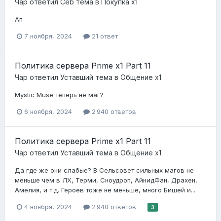
Чар
ответил
Ceb
тема в
Покупка x1
Ап
7 ноября, 2024
21 ответ
Политика сервера Prime x1 Part 11
Чар
ответил
Уставший
тема в
Общение x1
Mystic Muse теперь не маг?
6 ноября, 2024
2 940 ответов
Политика сервера Prime x1 Part 11
Чар
ответил
Уставший
тема в
Общение x1
Да где же они слабые? В Сельсовет сильных магов не
меньше чем в ЛХ, Терми, Сноудроп, АйнидФан, Драхен,
Амелия, и т.д. Героев тоже не меньше, много Бишей и...
4 ноября, 2024
2 940 ответов
3