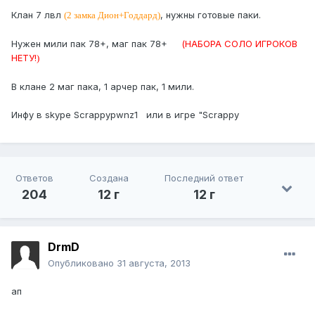
Клан 7 лвл
, нужны готовые паки.
(2 замка Дион+Годдард)
Нужен мили пак 78+, маг пак 78+
(НАБОРА СОЛО ИГРОКОВ
НЕТУ!
)
В клане 2 маг пака, 1 арчер пак, 1 мили.
Инфу в skype Scrappypwnz1 или в игре "Scrappy
Ответов
Создана
Последний ответ
204
12 г
12 г
DrmD
Опубликовано
31 августа, 2013
ап