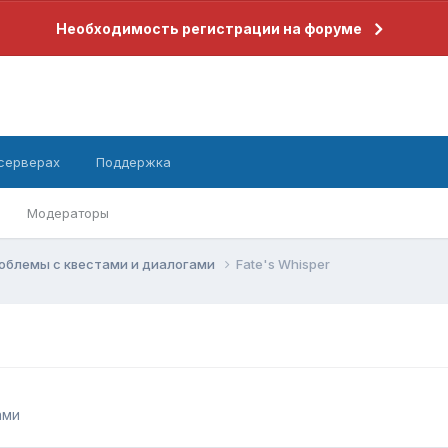
Необходимость регистрации на форуме
 серверах
Поддержка
Модераторы
облемы с квестами и диалогами
Fate's Whisper
ами