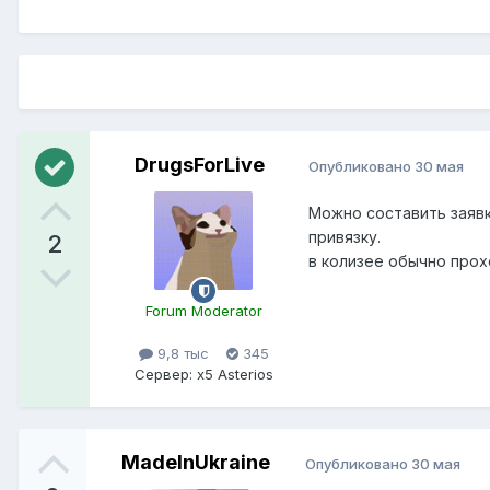
DrugsForLive
Опубликовано
30 мая
Можно составить заявк
привязку.
2
в колизее обычно прох
Forum Moderator
9,8 тыс
345
Сервер:
x5 Asterios
MadeInUkraine
Опубликовано
30 мая