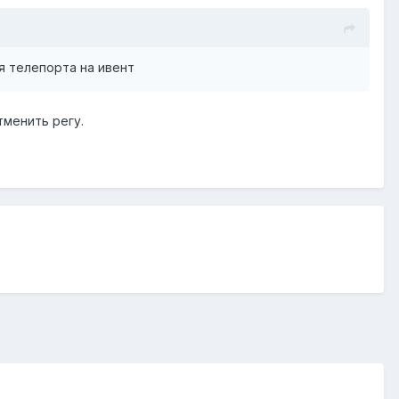
я телепорта на ивент
тменить регу.