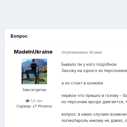
Вопрос
MadeInUkraine
Опубликовано
30 мая
Бывало ли у кого подобное:
Захожу на одного из персонажей
а он стоит в колизее
Завсегдатаи
первое что пришло в голову - б
1,6 тыс
но персонаж вроде двигается, 
Сервер:
x7 Phoenix
вопрос: в каких случаях возмо
логин/пароль никому не давал, с