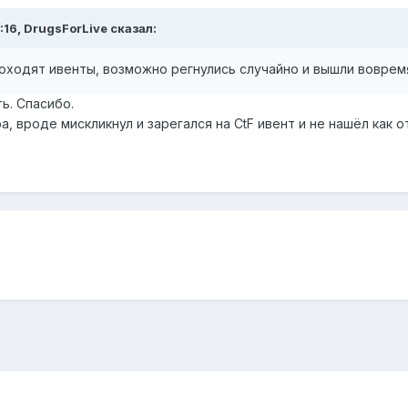
:16,
DrugsForLive
сказал:
оходят ивенты, возможно регнулись случайно и вышли воврем
ть. Спасибо.
а, вроде мискликнул и зарегался на СtF ивент и не нашёл как о