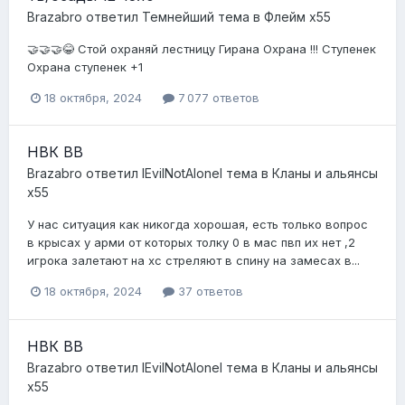
Brazabro
ответил
Темнейший
тема в
Флейм x55
🤝🤝🤝😂 Стой охраняй лестницу Гирана Охрана !!! Ступенек
Охрана ступенек +1
18 октября, 2024
7 077 ответов
НВК BB
Brazabro
ответил
lEvilNotAlonel
тема в
Кланы и альянсы
x55
У нас ситуация как никогда хорошая, есть только вопрос
в крысах у арми от которых толку 0 в мас пвп их нет ,2
игрока залетают на хс стреляют в спину на замесах в...
18 октября, 2024
37 ответов
НВК BB
Brazabro
ответил
lEvilNotAlonel
тема в
Кланы и альянсы
x55