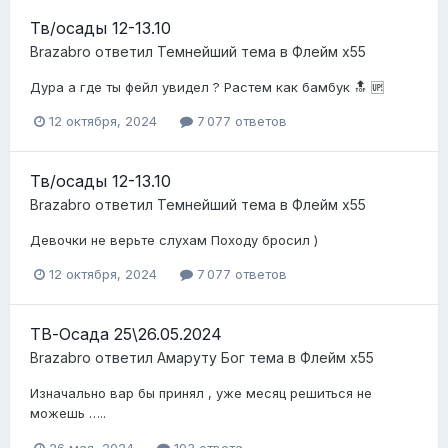
Тв/осады 12-13.10
Brazabro
ответил
Темнейший
тема в
Флейм x55
Дура а где ты фейл увидел ? Растем как бамбук 🔝 🆙
12 октября, 2024
7 077 ответов
Тв/осады 12-13.10
Brazabro
ответил
Темнейший
тема в
Флейм x55
Девочки не верьте слухам Походу бросил )
12 октября, 2024
7 077 ответов
ТВ-Осада 25\26.05.2024
Brazabro
ответил
Амаруту Бог
тема в
Флейм x55
Изначально вар бы принял , уже месяц решиться не
можешь …..
26 мая, 2024
193 ответа