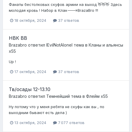
Фанаты бестолковых скуфов армии на выход 👋👋👋 Здесь
молодая кровь ! Набор в Клан--->BrazaBro !!!
18 октября, 2024
37 ответов
НВК BB
Brazabro
ответил
lEvilNotAlonel
тема в
Кланы и альянсы
x55
Up !
17 октября, 2024
37 ответов
Тв/осады 12-13.10
Brazabro
ответил
Темнейший
тема в
Флейм x55
Ну потому что у меня ребята не скуфы как вы , по
выходным бывают есть дела )
13 октября, 2024
7 077 ответов