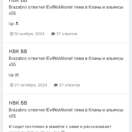
НВК BB
Brazabro
ответил
lEvilNotAlonel
тема в
Кланы и альянсы
x55
Up 🔝
10 ноября, 2024
37 ответов
НВК BB
Brazabro
ответил
lEvilNotAlonel
тема в
Кланы и альянсы
x55
Up 🆙
27 октября, 2024
37 ответов
НВК BB
Brazabro
ответил
lEvilNotAlonel
тема в
Кланы и альянсы
x55
И сидит постоянно в мамбле с нами и рассказывает