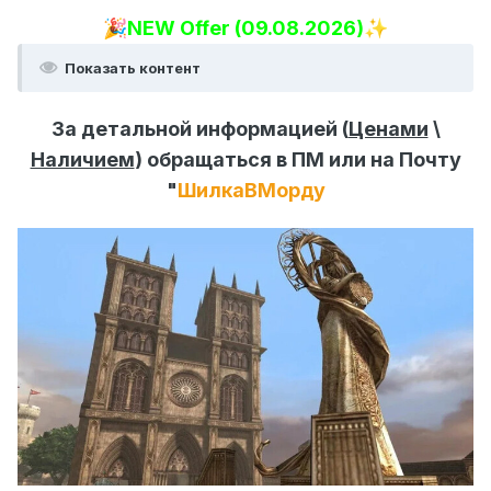
🎉
NEW Offer (09.
08
.2026)
✨
Показать контент
За детальной информацией (
Ценами
\
Наличием
) обращаться в ПМ или на Почту
"
ШилкаВМорду