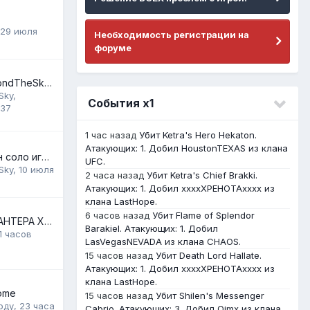
29 июля
Необходимость регистрации на
форуме
Поминки по BeyondTheSky и по клану TheHeroes
Sky
,
События х1
:37
1 час назад
Убит Ketra's Hero Hekaton.
Атакующих: 1. Добил HoustonTEXAS из клана
TheHeroes - клан соло игроков :)
UFC.
Sky
,
10 июля
2 часа назад
Убит Ketra's Chief Brakki.
Атакующих: 1. Добил ххххХРЕНОТАхххх из
клана LastHope.
6 часов назад
Убит Flame of Splendor
ЛУЧШАЯ ПАРА ХАНТЕРА Х55!!
Barakiel. Атакующих: 1. Добил
1 часов
LasVegasNEVADA из клана CHAOS.
15 часов назад
Убит Death Lord Hallate.
Атакующих: 1. Добил ххххХРЕНОТАхххх из
клана LastHope.
come
15 часов назад
Убит Shilen's Messenger
рду
,
23 часа
Cabrio. Атакующих: 3. Добил Qimx из клана