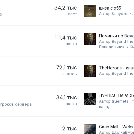
34,2 тыс
шиза с х55
Автор
Капустень
,
пост
5
111,4 тыс
Автор
BeyondThe
поста
Понедельник в 10
72,1 тыс
Автор
BeyondThe
постов
34,1 тыс
Автор
truemetal
,
1
поста
игроков сервера.
назад
Giran Mall - Wel
2 тыс
Автор
ШилкаВМо