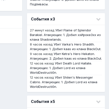
Подпивасы.
События х3
27 минут назад
Убит Flame of Splendor
Barakiel. Атакующих: 1. Добил ххИрокеЗхх из
клана Shadowlands.
8 часов назад
Убит Varka's Hero Shadith.
Атакующих: 1. Добил kaas из клана BlackOut.
9 часов назад
Убит Ketra's Hero Hekaton.
Атакующих: 2. Добил kaas из клана BlackOut.
12 часов назад
Убит Death Lord Hallate.
Атакующих: 1. Добил Lord из клана
WorldDestructi0n.
12 часов назад
Убит Shilen's Messenger
Cabrio. Атакующих: 1. Добил Lord из клана
WorldDestructi0n.
События х5