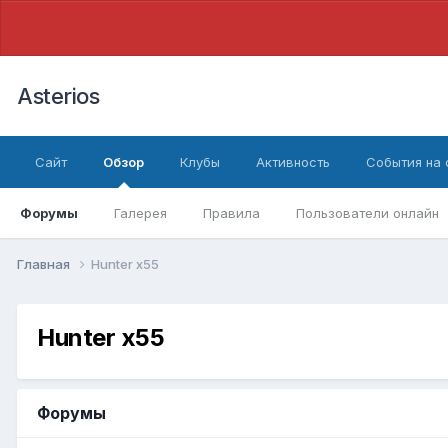
Asterios
Сайт
Обзор
Клубы
Активность
События на
Форумы
Галерея
Правила
Пользователи онлайн
Главная
Hunter x55
Hunter x55
Форумы