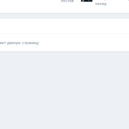
постов
назад
ает данную страницу