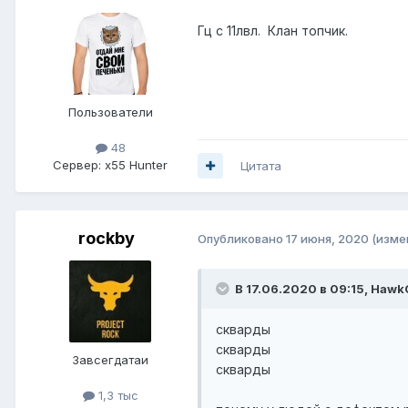
Гц с 11лвл. Клан топчик.
Пользователи
48
Сервер:
x55 Hunter
Цитата
rockby
Опубликовано
17 июня, 2020
(изме
В 17.06.2020 в 09:15,
Hawk
скварды
скварды
Завсегдатаи
скварды
1,3 тыс