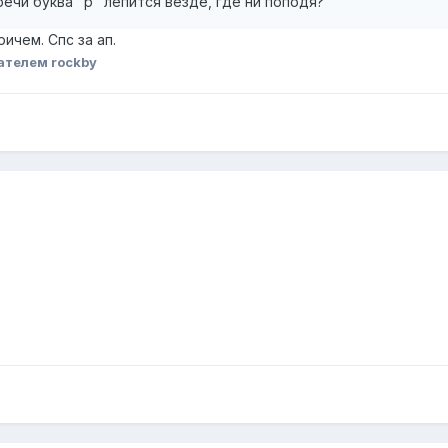
ечи буква "р" лепится везде, где ни поподя?
ричем. Спс за ап.
ателем rockby