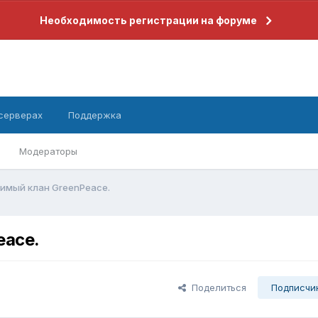
Необходимость регистрации на форуме
 серверах
Поддержка
Модераторы
симый клан GreenPeace.
eace.
Поделиться
Подписчи