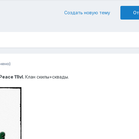
Создать новую тему
От
нено)
eace 11lvl.
Клан скилы+сквады.