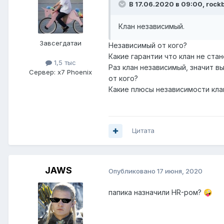
В 17.06.2020 в 09:00,
rock
Клан независимый.
Завсегдатаи
Независимый от кого?
Какие гарантии что клан не ста
1,5 тыс
Раз клан независимый, значит в
Сервер:
x7 Phoenix
от кого?
Какие плюсы независимости кла
Цитата
JAWS
Опубликовано
17 июня, 2020
папика назначили HR-ром?
🤪