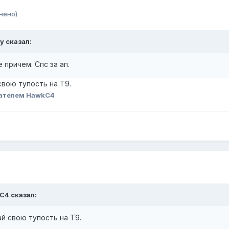
нено)
by
сказал:
 причем. Спс за ап.
свою тупость на Т9.
ателем HawkC4
C4
сказал:
ай свою тупость на Т9.