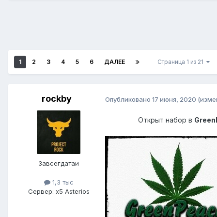
1
2
3
4
5
6
ДАЛЕЕ
Страница 1 из 21
rockby
Опубликовано
17 июня, 2020
(изме
Открыт набор в
GreenP
Завсегдатаи
1,3 тыс
Сервер:
x5 Asterios