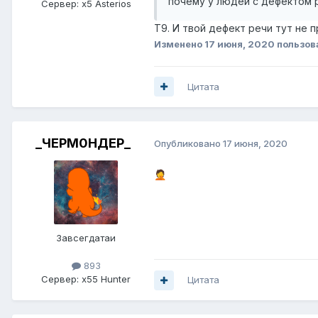
почему у людей с дефектом р
Сервер:
x5 Asterios
Т9. И твой дефект речи тут не п
Изменено
17 июня, 2020
пользов
Цитата
_ЧЕРМ0НДЕР_
Опубликовано
17 июня, 2020
🤦
Завсегдатаи
893
Сервер:
x55 Hunter
Цитата