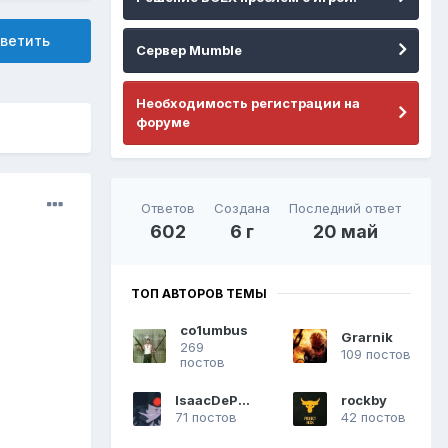
ветить
Сервер Mumble
Необходимость регистрации на
форуме
Ответов
Создана
Последний ответ
602
6 г
20 май
ТОП АВТОРОВ ТЕМЫ
co1umbus
Grarnik
269
109 постов
постов
IsaacDePrimo
rockby
71 постов
42 постов