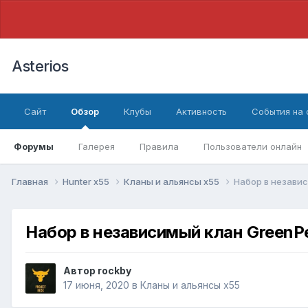
Asterios
Сайт
Обзор
Клубы
Активность
События на
Форумы
Галерея
Правила
Пользователи онлайн
Главная
Hunter x55
Кланы и альянсы x55
Набор в незави
Набор в независимый клан GreenP
Автор
rockby
17 июня, 2020
в
Кланы и альянсы x55