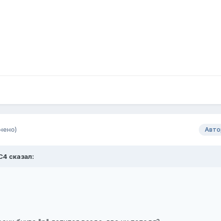
нено)
Авто
C4
сказал: